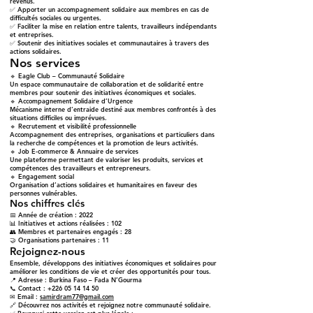
revenus.
✅ Apporter un accompagnement solidaire aux membres en cas de
difficultés sociales ou urgentes.
✅ Faciliter la mise en relation entre talents, travailleurs indépendants
et entreprises.
✅ Soutenir des initiatives sociales et communautaires à travers des
actions solidaires.
Nos services
🔹 Eagle Club – Communauté Solidaire
Un espace communautaire de collaboration et de solidarité entre
membres pour soutenir des initiatives économiques et sociales.
🔹 Accompagnement Solidaire d’Urgence
Mécanisme interne d’entraide destiné aux membres confrontés à des
situations difficiles ou imprévues.
🔹 Recrutement et visibilité professionnelle
Accompagnement des entreprises, organisations et particuliers dans
la recherche de compétences et la promotion de leurs activités.
🔹 Job E-commerce & Annuaire de services
Une plateforme permettant de valoriser les produits, services et
compétences des travailleurs et entrepreneurs.
🔹 Engagement social
Organisation d’actions solidaires et humanitaires en faveur des
personnes vulnérables.
Nos chiffres clés
📅 Année de création : 2022
📊 Initiatives et actions réalisées : 102
👥 Membres et partenaires engagés : 28
🤝 Organisations partenaires : 11
Rejoignez-nous
Ensemble, développons des initiatives économiques et solidaires pour
améliorer les conditions de vie et créer des opportunités pour tous.
📍 Adresse : Burkina Faso – Fada N’Gourma
📞 Contact : +226 05 14 14 50
✉ Email :
samirdram77@gmail.com
🔗 Découvrez nos activités et rejoignez notre communauté solidaire.
✅ Pourquoi cette version est plus légale :