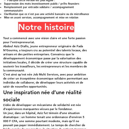
Suppression des mots investissement public / prêts financiers
Remplacement par entraide solidaire / accompagnement
communautaire
Clarification que ce n’est pas une activité bancaire ou de microfinance
Mise en avant services, accompagnement et mise en relation
Notre histoire
Tout a commencé avec une vision claire et une forte passion
pour l’entrepreneuriat.
Abdoul Aziz Diallo, jeune entrepreneur originaire de Fada
N’Gourma, a toujours cru au potentiel des talents locaux, des
artisans et des petites entreprises. Convaincu que le
développement économique passe par la valorisation des
initiatives locales, il décide de créer une structure capable de
soutenir les travailleurs, les entrepreneurs et les membres de
la communauté.
C’est ainsi qu’est née Job Multi Services, avec pour ambition
de créer un écosystème économique solidaire permettant aux
individus de collaborer, de développer leurs activités et de
saisir de nouvelles opportunités.
Une inspiration née d’une réalité
sociale
L’idée de développer un mécanisme de solidarité est née
d’expériences marquantes vécues par le fondateur.
Un jour, dans un hôpital, Aziz fut témoin d’une situation
dramatique : un homme tenait une ordonnance d’environ 5
000 F CFA, une somme pourtant modeste, mais qu’il ne
pouvait pas payer immédiatement. Le temps de chercher de