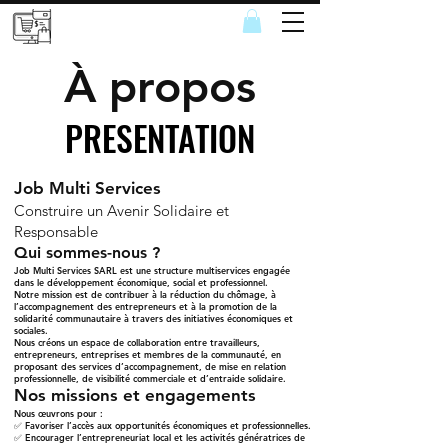
À propos
PRESENTATION
PRESENTATION
Job Multi Services
Construire un Avenir Solidaire et
Responsable
Qui sommes-nous ?
Job Multi Services SARL est une structure multiservices engagée
dans le développement économique, social et professionnel.
Notre mission est de contribuer à la réduction du chômage, à
l’accompagnement des entrepreneurs et à la promotion de la
solidarité communautaire à travers des initiatives économiques et
sociales.
Nous créons un espace de collaboration entre travailleurs,
entrepreneurs, entreprises et membres de la communauté, en
proposant des services d’accompagnement, de mise en relation
professionnelle, de visibilité commerciale et d’entraide solidaire.
Nos missions et engagements
Nous œuvrons pour :
✅ Favoriser l’accès aux opportunités économiques et professionnelles.
✅ Encourager l’entrepreneuriat local et les activités génératrices de