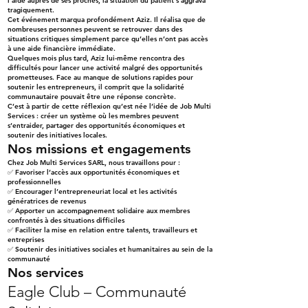
l’aide auprès de ses proches, la situation du patient s’aggrava
tragiquement.
Cet événement marqua profondément Aziz. Il réalisa que de
nombreuses personnes peuvent se retrouver dans des
situations critiques simplement parce qu’elles n’ont pas accès
à une aide financière immédiate.
Quelques mois plus tard, Aziz lui-même rencontra des
difficultés pour lancer une activité malgré des opportunités
prometteuses. Face au manque de solutions rapides pour
soutenir les entrepreneurs, il comprit que la solidarité
communautaire pouvait être une réponse concrète.
C’est à partir de cette réflexion qu’est née l’idée de Job Multi
Services : créer un système où les membres peuvent
s’entraider, partager des opportunités économiques et
soutenir des initiatives locales.
Nos missions et engagements
Chez Job Multi Services SARL, nous travaillons pour :
✅ Favoriser l’accès aux opportunités économiques et
professionnelles
✅ Encourager l’entrepreneuriat local et les activités
génératrices de revenus
✅ Apporter un accompagnement solidaire aux membres
confrontés à des situations difficiles
✅ Faciliter la mise en relation entre talents, travailleurs et
entreprises
✅ Soutenir des initiatives sociales et humanitaires au sein de la
communauté
Nos services
Eagle Club – Communauté