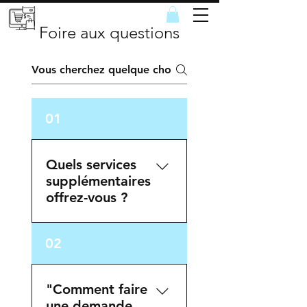
Foire aux questions
01
Quels services
supplémentaires
offrez-vous ?
En plus de notre large
02
sélection de produits,
nous offrons des
services de conduite
"Comment faire
pour ceux qui ont
une demande