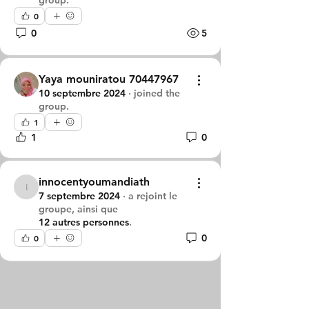
group.
0
0
5
Yaya mouniratou 70447967
10 septembre 2024
·
joined the
group.
1
1
0
innocentyoumandiath
innocentyoumandiath
7 septembre 2024
·
a rejoint le
groupe, ainsi que
12 autres personnes
.
0
0