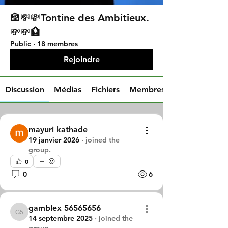
🏦💸💸Tontine des Ambitieux.
💸💸🏦
Public
·
18 membres
Rejoindre
Discussion
Médias
Fichiers
Membres
mayuri kathade
19 janvier 2026
·
joined the
group.
0
0
6
gamblex 56565656
gamblex 56565656
14 septembre 2025
·
joined the