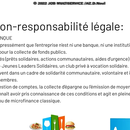
© 2022 JOB MULTISERVICE /AZ.D.Noul
© 2022 JOB MULTISERVICE /AZ.D.Noul
on-responsabilité légale:
ANQUE
ressément que l’entreprise n’est ni une banque, ni une institut
ur la collecte de fonds publics.
és (prêts solidaires, actions communautaires, aides d’urgence)
Jeunes Leaders Solidaires, un club privé à vocation solidaire.
ivent dans un cadre de solidarité communautaire, volontaire et 
 membres.
estion de comptes, la collecte d’épargne ou l’émission de moye
ît avoir pris connaissance de ces conditions et agit en plei
ou de microfinance classique.​