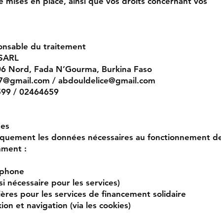
 mises en place, ainsi que vos droits concernant vos
ponsable du traitement
 SARL
06 Nord, Fada N’Gourma, Burkina Faso
77@gmail.com / abdouldelice@gmail.com
599 / 02464659
ées
iquement les données nécessaires au fonctionnement d
mment :
éphone
i nécessaire pour les services)
ières pour les services de financement solidaire
n et navigation (via les cookies)