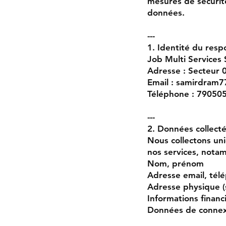
mesures de sécurité
données.
---
1. Identité du res
Job Multi Services
Adresse : Secteur 
Email : samirdram
Téléphone : 79050
---
2. Données collect
Nous collectons un
nos services, nota
Nom, prénom
Adresse email, tél
Adresse physique (s
Informations financ
Données de connexio