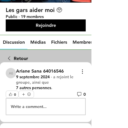
Les gars aider moi 🥺
Public
·
19 membres
Rejoindre
Discussion
Médias
Fichiers
Membres
Retour
Ariane Sana 64016546
Ariane Sana 64016546
9 septembre 2024
·
a rejoint le
groupe, ainsi que
7 autres personnes
.
0
0
Write a comment...