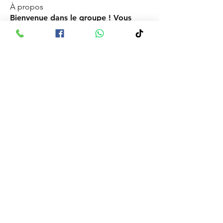
À propos
Bienvenue dans le groupe ! Vous
pouvez communiquer avec d'au
...
Lire plus
membres
Dioni Sadia 71156292
S'abonner
Dioni Sadia 71156292
Dioussou kadidia Sanou 67808162
S'abonner
Dioussou kadidia Sanou 67808162
Deboramanly
S'abonner
Mme KY Paguindamba Rosine
S'abonner
Mme KY Paguindamba Rosine
Ouali Bienvenu 70995140
S'abonner
Ouali Bienvenu 70995140
Voir tous les membres (19)